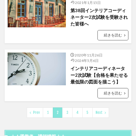
2021年1月15日
第38回インテリアコーディ
ネーター2次試験を受験され
た皆様へ
続きを読む
2020年11月26日
2024年5月6日
インテリアコーディネータ
ー2次試験【合格を果たせる
最低限の図面を描こう】
続きを読む
Prev
1
2
3
4
5
Next