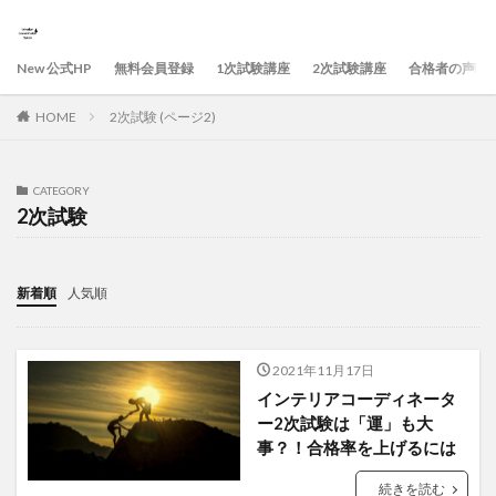
New 公式HP
無料会員登録
1次試験講座
2次試験講座
合格者の声
HOME
2次試験 (ページ2)
CATEGORY
2次試験
新着順
人気順
2021年11月17日
インテリアコーディネータ
ー2次試験は「運」も大
事？！合格率を上げるには
続きを読む