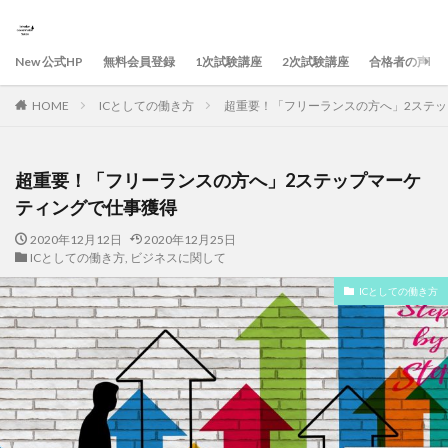
New 公式HP
無料会員登録
1次試験講座
2次試験講座
合格者の声
HOME
ICとしての働き方
超重要！「フリーランスの方へ」2ステ
超重要！「フリーランスの方へ」2ステップマーケ
ティングで仕事獲得
2020年12月12日
2020年12月25日
ICとしての働き方
,
ビジネスに関して
ICとしての働き方