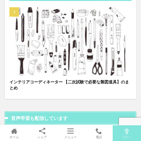
インテリアコーディネーター 【二次試験で必要な製図道具】のま
とめ
音声学習も配信しています
音声カテゴリ
ホーム
シェア
メニュー
電話
TOPへ