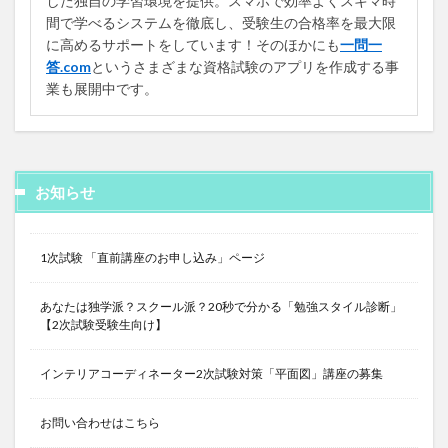
した独自の学習環境を提供。スマホで効率よくスキマ時
間で学べるシステムを徹底し、受験生の合格率を最大限
に高めるサポートをしています！そのほかにも
一問一
答.com
というさまざまな資格試験のアプリを作成する事
業も展開中です。
お知らせ
1次試験 「直前講座のお申し込み」ページ
あなたは独学派？スクール派？20秒で分かる「勉強スタイル診断」
【2次試験受験生向け】
インテリアコーディネーター2次試験対策「平面図」講座の募集
お問い合わせはこちら