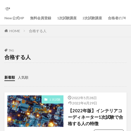
New 公式HP
無料会員登録
1次試験講座
2次試験講座
合格者の声
HOME
合格する人
TAG
合格する人
新着順
人気順
2022年5月28日
１次試験
2022年6月29日
【2022年版】インテリアコ
ーディネーター1次試験で合
格する人の特徴