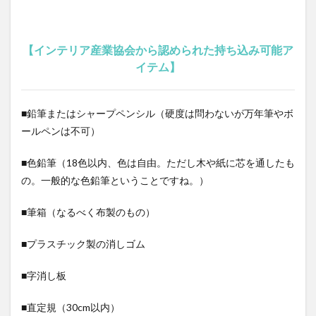
【インテリア産業協会から認められた持ち込み可能ア
イテム】
■鉛筆またはシャープペンシル（硬度は問わないが万年筆やボ
ールペンは不可）
■色鉛筆（18色以内、色は自由。ただし木や紙に芯を通したも
の。一般的な色鉛筆ということですね。）
■筆箱（なるべく布製のもの）
■プラスチック製の消しゴム
■字消し板
■直定規（30cm以内）