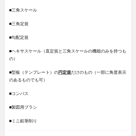
■三角スケール
■三角定規
■勾配定規
■ヘキサスケール（直定規と三角スケールの機能のみを持つも
の）
■型板（テンプレート）の
円定規
だけのもの（一部に角度表示
のあるものでも可）
■コンパス
■製図用ブラシ
■ミニ鉛筆削り