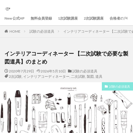
New 公式HP
無料会員登録
1次試験講座
2次試験講座
合格者の声
HOME
試験の必須道具
インテリアコーディネーター 【二次試験で
インテリアコーディネーター 【二次試験で必要な製
図道具】のまとめ
2020年7月29日
2026年5月10日
試験の必須道具
2次試験
,
インテリアコーディネーター
,
二次試験
,
製図
,
道具
試験の必須道具