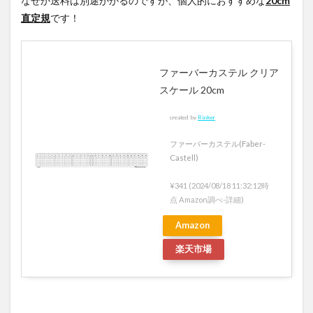
なぜか送料は別途かかるのですが、個人的におすすめな
20cm
直定規
です！
ファーバーカステル クリア
スケール 20cm
created by
Rinker
ファーバーカステル(Faber-
Castell)
¥341
(2024/08/18 11:32:12時
点 Amazon調べ-
詳細)
Amazon
楽天市場