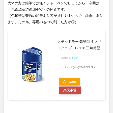
大体の方は鉛筆では無くシャーペンでしょうから、今回は
「色鉛筆用の鉛筆削り」
の紹介です。
（色鉛筆は普通の鉛筆より芯が折れやすいので、鈍角に削り
ます。その為、専用のもので削った方が◎）
ステッドラー 鉛筆削り ノリ
スクラブ 512 128 三角筒型
created by
Rinker
ステッドラー(STAEDTLER)
Amazon
楽天市場