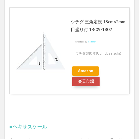
ウチダ 三角定規 18cm×2mm
目盛り付 1-809-1802
created by
Rinker
ウチダ製図器(Uchidaseizuki)
Amazon
楽天市場
■ヘキサスケール