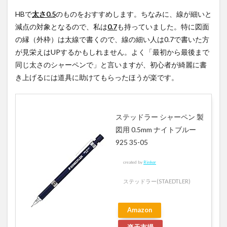
HBで
太さ0.5
のものをおすすめします。ちなみに、線が細いと
減点の対象となるので、私は
0.7
も持っていました。特に図面
の縁（外枠）は太線で書くので、線の細い人は0.7で書いた方
が見栄えはUPするかもしれません。よく「最初から最後まで
同じ太さのシャーペンで」と言いますが、初心者が綺麗に書
き上げるには道具に助けてもらったほうが楽です。
ステッドラー シャーペン 製
図用 0.5mm ナイトブルー
925 35-05
created by
Rinker
ステッドラー(STAEDTLER)
Amazon