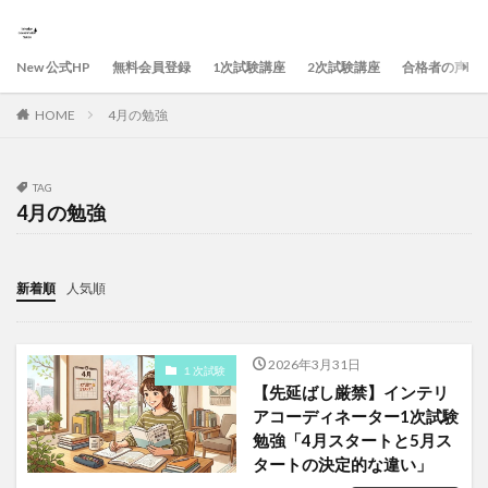
New 公式HP
無料会員登録
1次試験講座
2次試験講座
合格者の声
HOME
4月の勉強
TAG
4月の勉強
新着順
人気順
2026年3月31日
１次試験
【先延ばし厳禁】インテリ
アコーディネーター1次試験
勉強「4月スタートと5月ス
タートの決定的な違い」