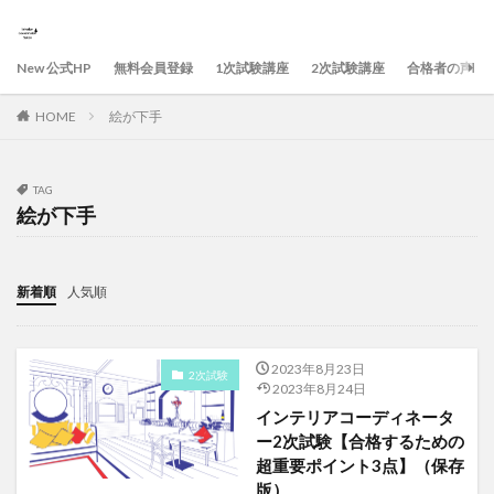
New 公式HP
無料会員登録
1次試験講座
2次試験講座
合格者の声
HOME
絵が下手
TAG
絵が下手
新着順
人気順
2023年8月23日
2次試験
2023年8月24日
インテリアコーディネータ
ー2次試験【合格するための
超重要ポイント3点】（保存
版）