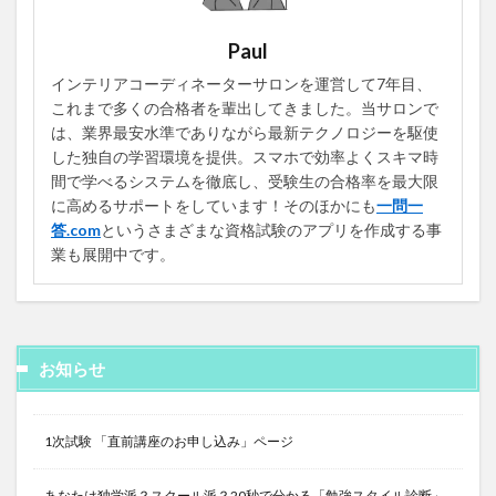
Paul
インテリアコーディネーターサロンを運営して7年目、
これまで多くの合格者を輩出してきました。当サロンで
は、業界最安水準でありながら最新テクノロジーを駆使
した独自の学習環境を提供。スマホで効率よくスキマ時
間で学べるシステムを徹底し、受験生の合格率を最大限
に高めるサポートをしています！そのほかにも
一問一
答.com
というさまざまな資格試験のアプリを作成する事
業も展開中です。
お知らせ
1次試験 「直前講座のお申し込み」ページ
あなたは独学派？スクール派？20秒で分かる「勉強スタイル診断」