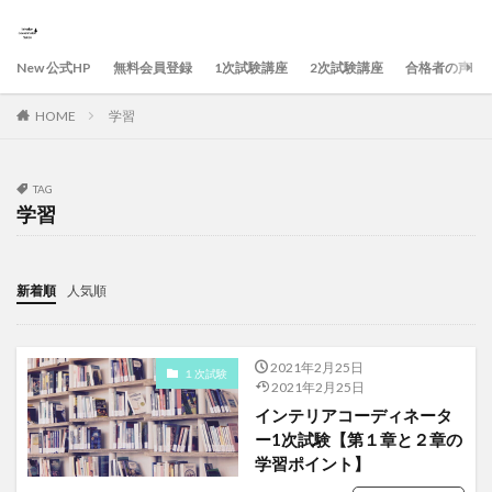
New 公式HP
無料会員登録
1次試験講座
2次試験講座
合格者の声
HOME
学習
TAG
学習
新着順
人気順
2021年2月25日
１次試験
2021年2月25日
インテリアコーディネータ
ー1次試験【第１章と２章の
学習ポイント】